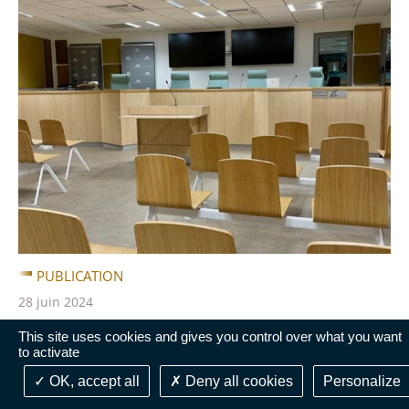
PUBLICATION
28 juin 2024
Publication de la sixième lettre de
This site uses cookies and gives you control over what you want
to activate
jurisprudence des Tribunaux administratifs de
la Guadeloupe, Saint-Barthélemy et Saint-
OK, accept all
Deny all cookies
Personalize
Martin