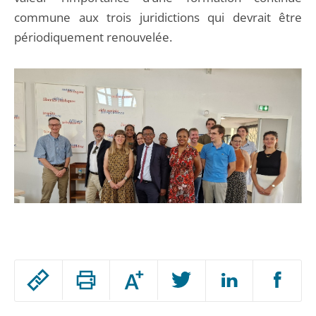
commune aux trois juridictions qui devrait être
périodiquement renouvelée.
Passer
Augmenter
le
ou
réduire
partage
Passer
la