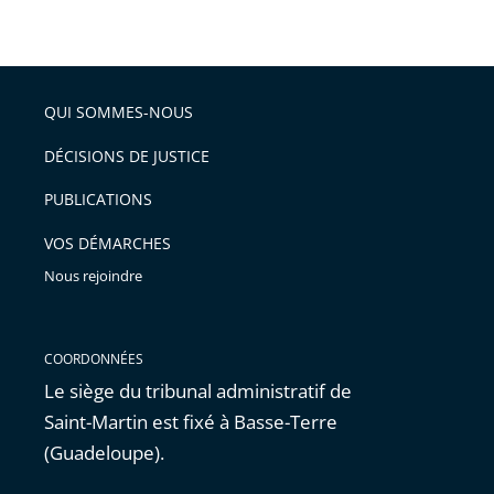
taille
de
le
de
la
l'article
partage
police
pour
de
arriver
QUI SOMMES-NOUS
l'article
après
pour
DÉCISIONS DE JUSTICE
arriver
PUBLICATIONS
avant
VOS DÉMARCHES
Nous rejoindre
COORDONNÉES
Le siège du tribunal administratif de
Saint-Martin est fixé à Basse-Terre
(Guadeloupe).