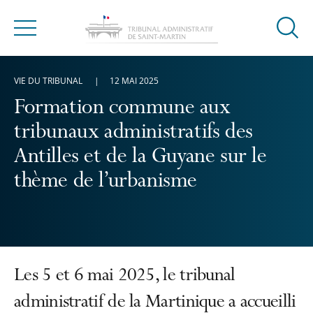
Ouvrir
Menu
la
modal
VIE DU TRIBUNAL
12 MAI 2025
de
reche
Formation commune aux
tribunaux administratifs des
Antilles et de la Guyane sur le
thème de l’urbanisme
Les 5 et 6 mai 2025, le tribunal
administratif de la Martinique a accueilli