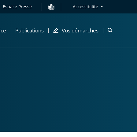
Espace Presse
Accessibilité
ice
Publications
Vos démarches
Ouvrir
la
modale
de
recherche