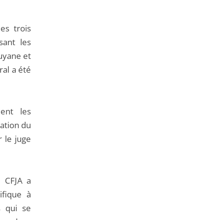
de
l'article
es trois
pour
sant les
arriver
Guyane et
avant
ral a été
ent les
ation du
r le juge
e CFJA a
fique à
s qui se