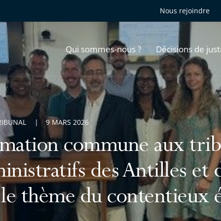
Nous rejoindre
Qui sommes-nous ?
Décisions de just
RIBUNAL
9 MARS 2026
mation commune aux tri
inistratifs des Antilles et
 le thème du contentieux é