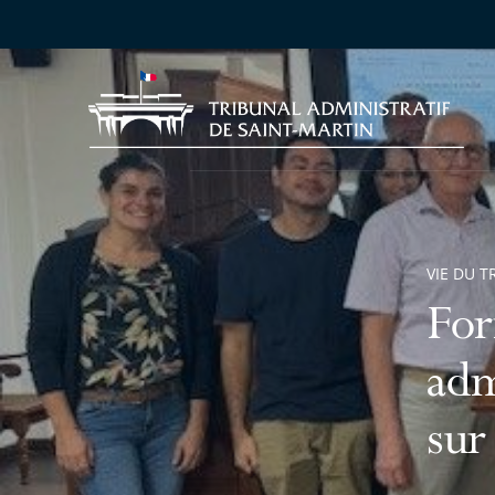
VIE DU T
For
adm
sur