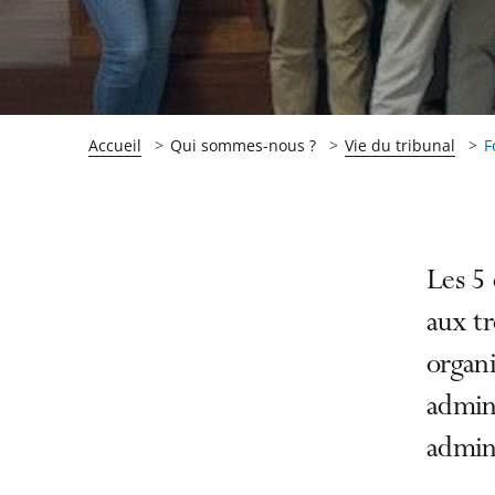
Accueil
Qui sommes-nous ?
Vie du tribunal
F
Passer
Passer
Les 5
la
la
aux tr
navigation
navigation
organi
de
de
l'article
l'article
admini
pour
pour
admini
arriver
arriver
après
avant