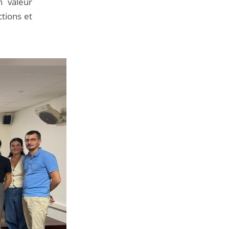
n valeur
tions et