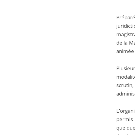
Préparé
juridic
magistr
de la Ma
animée 
Plusie
modalit
scrutin,
administ
L’organ
permis
quelque