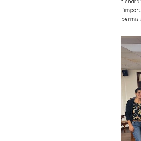
tiendr
l’impor
permis 