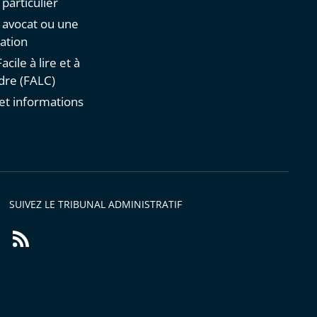
 particulier
n avocat ou une
ation
acile à lire et à
re (FALC)
et informations
s
SUIVEZ LE TRIBUNAL ADMINISTRATIF
Flux
RSS