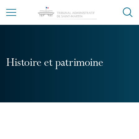
Ouvrir
Menu
la
modal
de
reche
Histoire et patrimoine