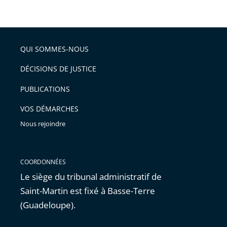
taille
de
le
de
la
l'article
partage
police
pour
de
arriver
QUI SOMMES-NOUS
l'article
après
pour
DÉCISIONS DE JUSTICE
arriver
PUBLICATIONS
avant
VOS DÉMARCHES
Nous rejoindre
COORDONNÉES
Le siège du tribunal administratif de
Saint-Martin est fixé à Basse-Terre
(Guadeloupe).