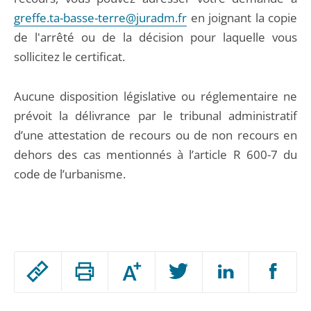
greffe.ta-basse-terre@juradm.fr
en joignant la copie
de l'arrêté ou de la décision pour laquelle vous
sollicitez le certificat.
Aucune disposition législative ou réglementaire ne
prévoit la délivrance par le tribunal administratif
d’une attestation de recours ou de non recours en
dehors des cas mentionnés à l’article R 600-7 du
code de l’urbanisme.
Passer
Augmenter
le
ou
réduire
partage
Passer
la