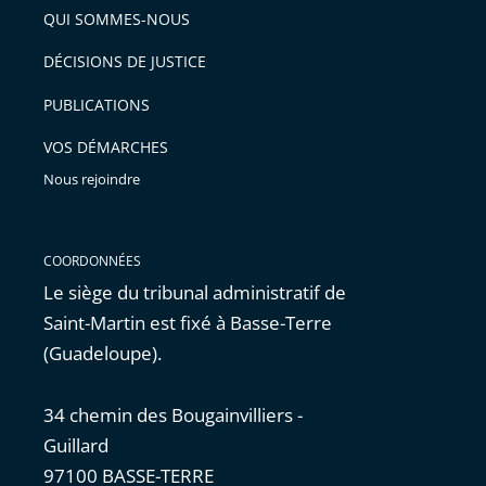
arriver
QUI SOMMES-NOUS
l'article
après
pour
DÉCISIONS DE JUSTICE
arriver
PUBLICATIONS
avant
VOS DÉMARCHES
Nous rejoindre
COORDONNÉES
Le siège du tribunal administratif de
Saint-Martin est fixé à Basse-Terre
(Guadeloupe).
34 chemin des Bougainvilliers -
Guillard
97100 BASSE-TERRE