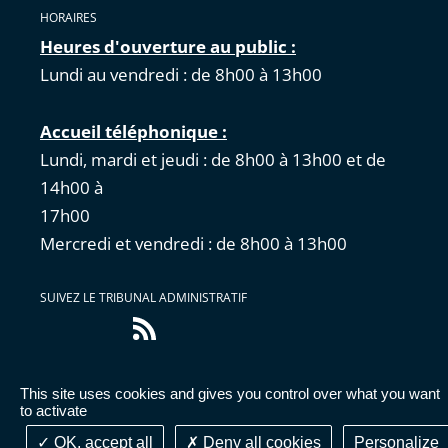
HORAIRES
Heures d'ouverture au public :
Lundi au vendredi : de 8h00 à 13h00
Accueil téléphonique :
Lundi, mardi et jeudi : de 8h00 à 13h00 et de
14h00 à
17
Mercredi et vendredi : de 8h00 à 13h00
SUIVEZ LE TRIBUNAL ADMINISTRATIF
Flux
RSS
This site uses cookies and gives you control over what you want
Accessibilité : partiellement conforme
|
Mentions
to activate
légales
|
Cookies
|
Données personnelles
OK, accept all
Deny all cookies
Personalize