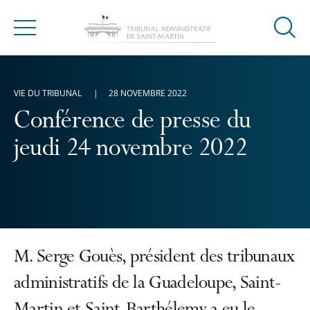
Ouvrir
Menu
la
modal
de
VIE DU TRIBUNAL
28 NOVEMBRE 2022
reche
Conférence de presse du
jeudi 24 novembre 2022
M. Serge Gouès, président des tribunaux
administratifs de la Guadeloupe, Saint-